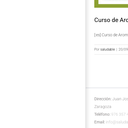
Curso de Aro
[:es] Curso de Aroma
Por
saludable
|
20/09
Dirección:
Juan Jos
Zaragoza
Teléfono:
976 357 
Email:
info@saluda