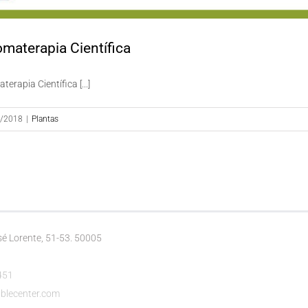
materapia Científica
terapia Científica [...]
/2018
|
Plantas
é Lorente, 51-53. 50005
451
blecenter.com